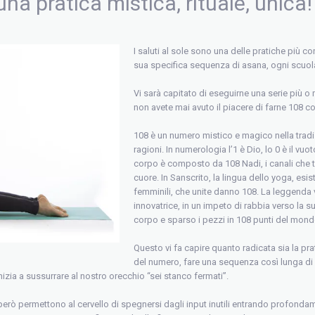
 una pratica mistica, rituale, unica!
I saluti al sole sono una delle pratiche più c
sua specifica sequenza di asana, ogni scuol
Vi sarà capitato di eseguirne una serie più o
non avete mai avuto il piacere di farne 108 c
108 è un numero mistico e magico nella tradi
ragioni. In numerologia l’1 è Dio, lo 0 è il vuoto
corpo è composto da 108 Nadi, i canali che tr
cuore. In Sanscrito, la lingua dello yoga, esis
femminili, che unite danno 108. La leggenda v
innovatrice, in un impeto di rabbia verso la s
corpo e sparso i pezzi in 108 punti del mond
Questo vi fa capire quanto radicata sia la prati
del numero, fare una sequenza così lunga di 
 inizia a sussurrare al nostro orecchio “sei stanco fermati”.
o però permettono al cervello di spegnersi dagli input inutili entrando profonda