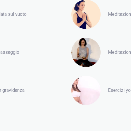
ata sul vuoto
Meditazione
-massaggio
Meditazione
n gravidanza
Esercizi yo