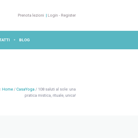
Prenota lezioni
|
Login - Register
TATTI
BLOG
e:
Home
/
CasaYoga
/
108 saluti al sole: una
pratica mistica, rituale, unica!