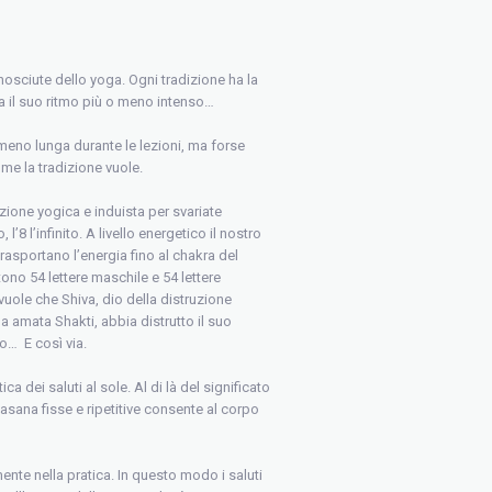
onosciute dello yoga. Ogni tradizione ha la
a il suo ritmo più o meno intenso…
 meno lunga durante le lezioni, ma forse
ome la tradizione vuole.
zione yogica e induista per svariate
, l’8 l’infinito. A livello energetico il nostro
asportano l’energia fino al chakra del
tono 54 lettere maschile e 54 lettere
uole che Shiva, dio della distruzione
ua amata Shakti, abbia distrutto il suo
o… E così via.
ca dei saluti al sole. Al di là del significato
asana fisse e ripetitive consente al corpo
mente nella pratica. In questo modo i saluti