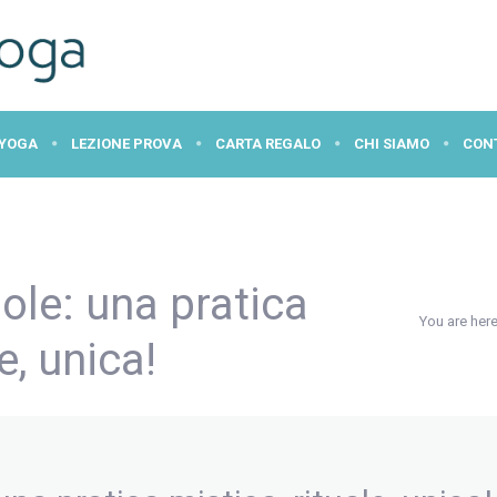
 YOGA
LEZIONE PROVA
CARTA REGALO
CHI SIAMO
CON
sole: una pratica
You are her
e, unica!