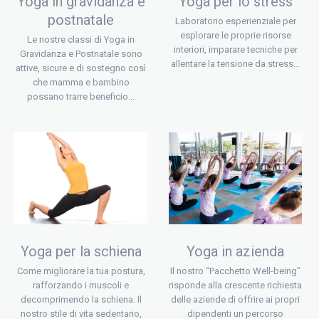
Yoga in gravidanza e
Yoga per lo stress
postnatale
Laboratorio esperienziale per
esplorare le proprie risorse
Le nostre classi di Yoga in
interiori, imparare tecniche per
Gravidanza e Postnatale sono
allentare la tensione da stress...
attive, sicure e di sostegno così
che mamma e bambino
possano trarre beneficio...
Yoga per la schiena
Yoga in azienda
Come migliorare la tua postura,
Il nostro “Pacchetto Well-being”
rafforzando i muscoli e
risponde alla crescente richiesta
decomprimendo la schiena. Il
delle aziende di offrire ai propri
nostro stile di vita sedentario,
dipendenti un percorso