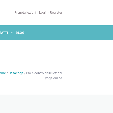
Prenota lezioni
|
Login - Register
TATTI
BLOG
ome
/
CasaYoga
/
Pro e contro delle lezioni
yoga online