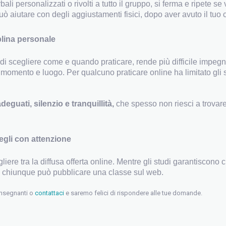
ali personalizzati o rivolti a tutto il gruppo, si ferma e ripete 
può aiutare con degli aggiustamenti fisici, dopo aver avuto il tuo
iplina personale
 di scegliere come e quando praticare, rende più difficile impegna
 momento e luogo. Per qualcuno praticare online ha limitato gli 
 adeguati, silenzio e tranquillità,
che spesso non riesci a trovare 
egli con attenzione
ere tra la diffusa offerta online. Mentre gli studi garantiscono
a, chiunque può pubblicare una classe sul web.
insegnanti o
contattaci
e saremo felici di rispondere alle tue domande.