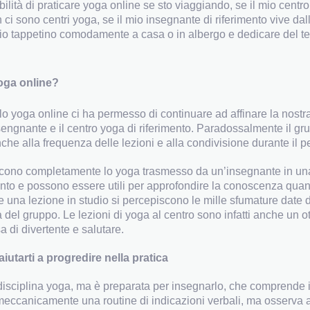
lità di praticare yoga online se sto viaggiando, se il mio cen
 ci sono centri yoga, se il mio insegnante di riferimento vive dal
mio tappetino comodamente a casa o in albergo e dedicare del t
oga online?
o yoga online ci ha permesso di continuare ad affinare la nostra
nsengnante e il centro yoga di riferimento. Paradossalmente il gru
he alla frequenza delle lezioni e alla condivisione durante il per
uiscono completamente lo yoga trasmesso da un’insegnante in un
nto e possono essere utili per approfondire la conoscenza quan
nte una lezione in studio si percepiscono le mille sfumature date 
iva del gruppo. Le lezioni di yoga al centro sono infatti anche un 
a di divertente e salutare.
iutarti a progredire nella pratica
disciplina yoga, ma è preparata per insegnarlo, che comprende 
 meccanicamente una routine di indicazioni verbali, ma osserva 