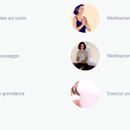
ata sul vuoto
Meditazione
-massaggio
Meditazione
n gravidanza
Esercizi yo