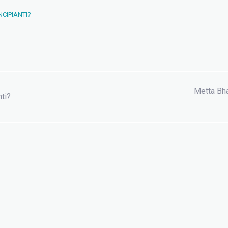
NCIPIANTI?
Metta Bha
nti?